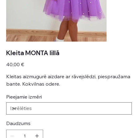
Kleita MONTA lillā
Cena
40,00 €
Kleitas aizmugurē aizdare ar rāvejslēdzi, piespraužama
bante. Kokvilnas odere.
Pieejamie izmēri
Daudzums