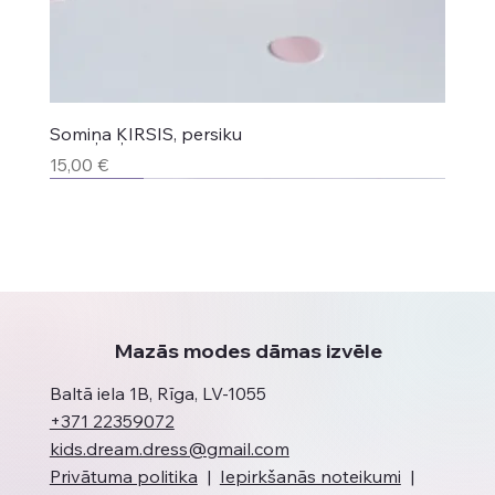
Somiņa ĶIRSIS, persiku
Cena
15,00 €
Jaunums
Jaunums
Jaunums
Top produkts
Jaunums
Jaunums
Mazās modes dāmas izvēle
Baltā iela 1B, Rīga, LV-1055
+371 22359072
kids.dream.dress@gmail.com
Privātuma politika
|
Iepirkšanās noteikumi
|