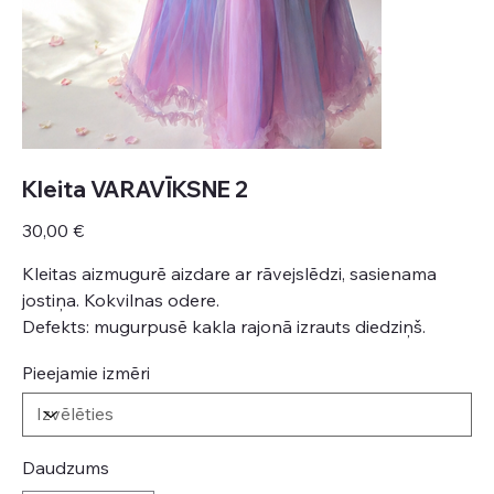
Kleita VARAVĪKSNE 2
Cena
30,00 €
Kleitas aizmugurē aizdare ar rāvejslēdzi, sasienama
jostiņa. Kokvilnas odere.
Defekts: mugurpusē kakla rajonā izrauts diedziņš.
Pieejamie izmēri
Daudzums