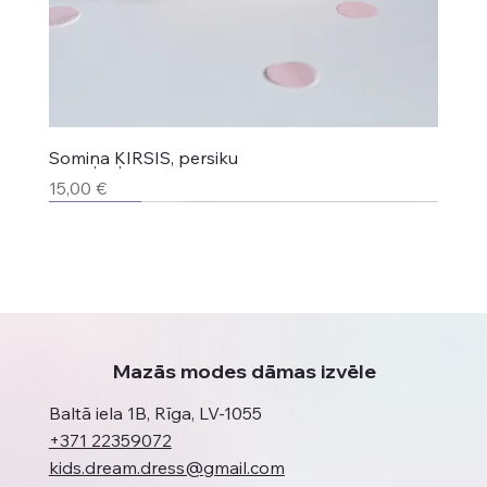
Somiņa ĶIRSIS, persiku
Cena
15,00 €
Jaunums
Jaunums
Jaunums
Top produkts
Jaunums
Jaunums
Mazās modes dāmas izvēle
Baltā iela 1B, Rīga, LV-1055
+371 22359072
kids.dream.dress@gmail.com