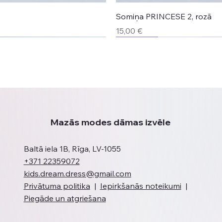
Somiņa PRINCESE 2, rozā
Cena
15,00 €
Jaunums
Jaunums
Jaunums
Jaunums
Mazās modes dāmas izvēle
Baltā iela 1B, Rīga, LV-1055
+371 22359072
kids.dream.dress@gmail.com
Privātuma politika
|
Iepirkšanās noteikumi
|
Piegāde un atgriešana