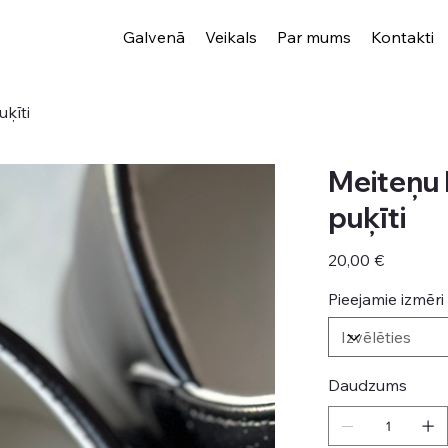
Galvenā
Veikals
Par mums
Kontakti
ķīti
Meiteņu 
puķīti
Cena
20,00 €
Pieejamie izmēri
Daudzums