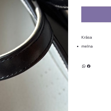
Krāsa
melna