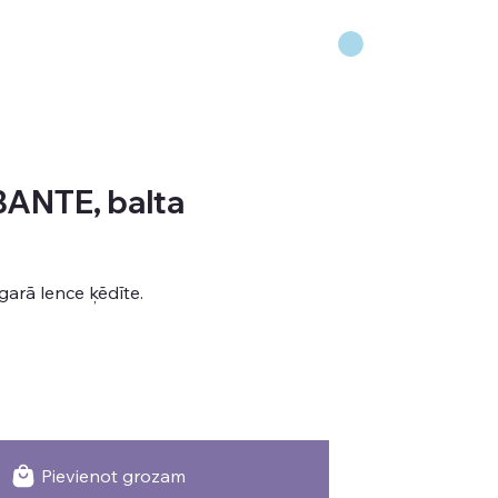
BANTE, balta
arā lence ķēdīte.
Pievienot grozam