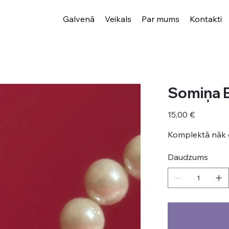
Galvenā
Veikals
Par mums
Kontakti
Somiņa 
Cena
15,00 €
Komplektā nāk g
Daudzums