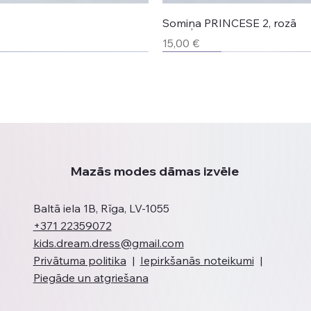
Somiņa PRINCESE 2, rozā
Cena
15,00 €
Jaunums
Jaunums
Jaunums
Jaunums
Mazās modes dāmas izvēle
Baltā iela 1B, Rīga, LV-1055
+371 22359072
kids.dream.dress@gmail.com
Privātuma politika
|
Iepirkšanās noteikumi
|
Piegāde un atgriešana