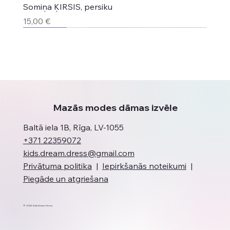
Somiņa ĶIRSIS, persiku
Cena
15,00 €
Jaunums
Jaunums
Jaunums
Top produkts
Jaunums
Jaunums
Mazās modes dāmas izvēle
Baltā iela 1B, Rīga, LV-1055
+371 22359072
kids.dream.dress@gmail.com
Privātuma politika
|
Iepirkšanās noteikumi
|
Piegāde un atgriešana
© 2026 Kids Dream Dress