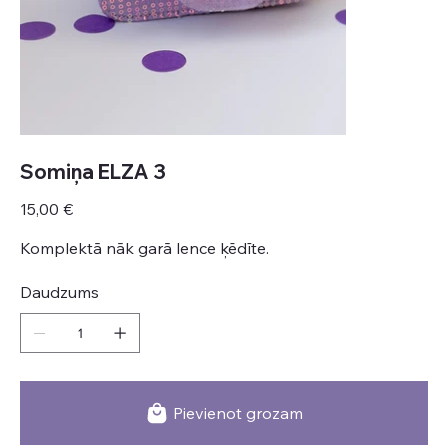
Somiņa ELZA 3
Cena
15,00 €
Komplektā nāk garā lence ķēdīte.
Daudzums
Pievienot grozam