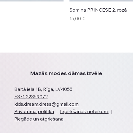
Somiņa PRINCESE 2, rozā
Cena
15,00 €
Jaunums
Jaunums
Jaunums
Jaunums
Mazās modes dāmas izvēle
Baltā iela 1B, Rīga, LV-1055
+371 22359072
kids.dream.dress@gmail.com
Privātuma politika
|
Iepirkšanās noteikumi
|
Piegāde un atgriešana