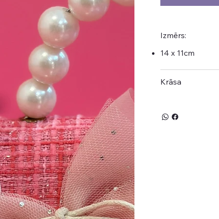
Izmērs:
14 x 11cm
Krāsa