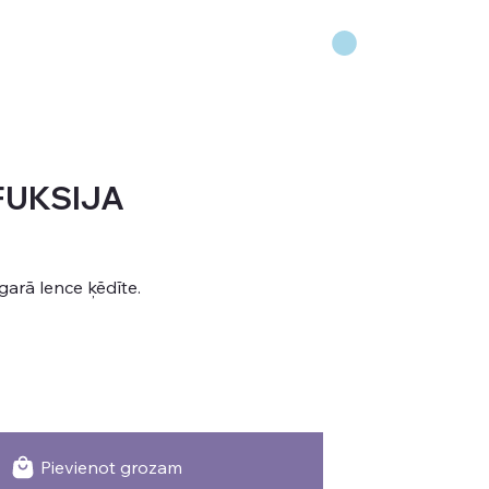
FUKSIJA
arā lence ķēdīte.
Pievienot grozam