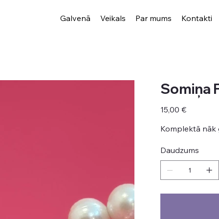
Galvenā
Veikals
Par mums
Kontakti
Somiņa 
Cena
15,00 €
Komplektā nāk g
Daudzums