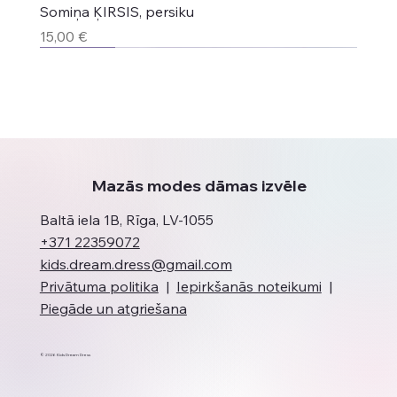
Somiņa ĶIRSIS, persiku
Cena
15,00 €
Jaunums
Jaunums
Jaunums
Top produkts
Jaunums
Jaunums
Mazās modes dāmas izvēle
Baltā iela 1B, Rīga, LV-1055
+371 22359072
kids.dream.dress@gmail.com
Privātuma politika
|
Iepirkšanās noteikumi
|
Piegāde un atgriešana
© 2026 Kids Dream Dress