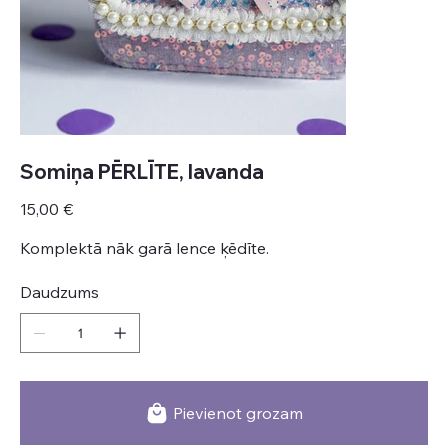
Somiņa PĒRLĪTE, lavanda
Cena
15,00 €
Komplektā nāk garā lence ķēdīte.
Daudzums
Pievienot grozam