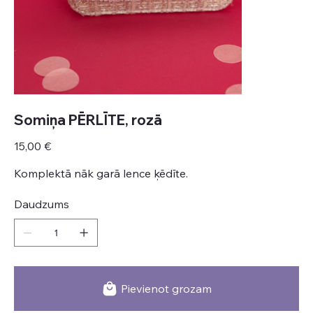
Somiņa PĒRLĪTE, rozā
Cena
15,00 €
Komplektā nāk garā lence ķēdīte.
Daudzums
Pievienot grozam