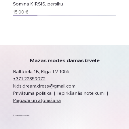
Somiņa ĶIRSIS, persiku
Cena
15,00 €
Jaunums
Jaunums
Jaunums
Top produkts
Jaunums
Jaunums
Mazās modes dāmas izvēle
Baltā iela 1B, Rīga, LV-1055
+371 22359072
kids.dream.dress@gmail.com
Privātuma politika
|
Iepirkšanās noteikumi
|
Piegāde un atgriešana
© 2026 Kids Dream Dress