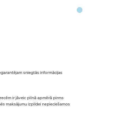
negarantējam sniegtās informācijas
recēm ir jāveic pilnā apmērā pirms
ēs maksājumu izpildei nepieciešamos