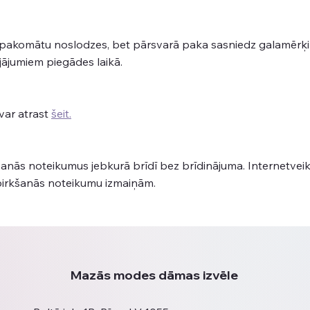
 no pakomātu noslodzes, bet pārsvarā paka sasniedz galamērķ
jājumiem piegādes laikā.
var atrast
šeit.
šanās noteikumus jebkurā brīdī bez brīdinājuma. Internetvei
epirkšanās noteikumu izmaiņām.
Mazās modes dāmas izvēle