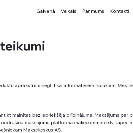
Galvenā
Veikals
Par mums
Kontakti
oteikumi
duktu apraksti ir sniegti tikai informatīviem nolūkiem. Mēs 
r tikt mainītas bez iepriekšēja brīdinājuma. Maksājums par p
i nodrošina maksājumu platforma makecommerce.lv, tāpēc m
pašniekam Maksekeskus AS.