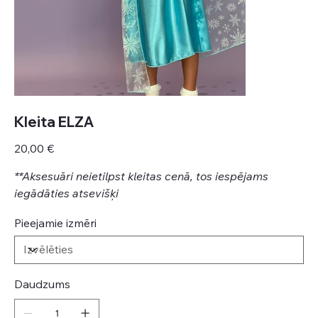
Kleita ELZA
Cena
20,00 €
**Aksesuāri neietilpst kleitas cenā, tos iespējams
iegādāties atsevišķi
Pieejamie izmēri
Daudzums