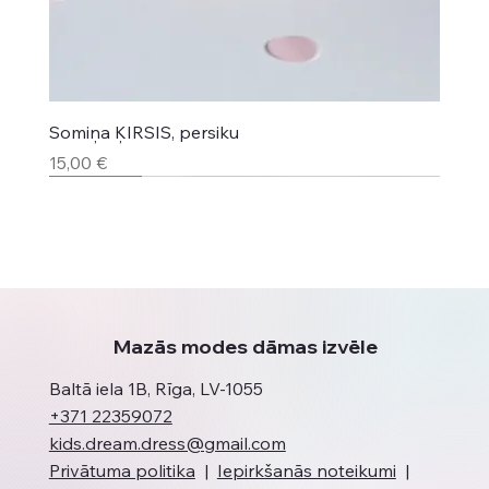
Somiņa ĶIRSIS, persiku
Cena
15,00 €
Jaunums
Jaunums
Jaunums
Top produkts
Jaunums
Jaunums
Mazās modes dāmas izvēle
Baltā iela 1B, Rīga, LV-1055
+371 22359072
kids.dream.dress@gmail.com
Privātuma politika
|
Iepirkšanās noteikumi
|