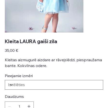
Kleita LAURA gaiši zila
Cena
35,00 €
Kleitas aizmugurē aizdare ar rāvejslēdzi, piespraužama
bante. Kokvilnas odere.
Pieejamie izmēri
Daudzums