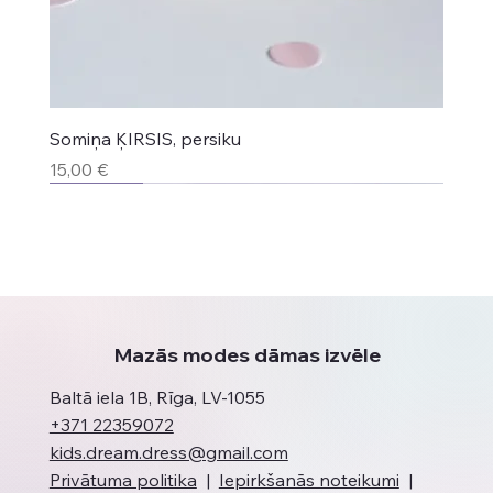
Somiņa ĶIRSIS, persiku
Cena
15,00 €
Jaunums
Jaunums
Jaunums
Top produkts
Jaunums
Jaunums
Mazās modes dāmas izvēle
Baltā iela 1B, Rīga, LV-1055
+371 22359072
kids.dream.dress@gmail.com
Privātuma politika
|
Iepirkšanās noteikumi
|