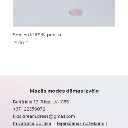
Somiņa ĶIRSIS, persiku
Cena
15,00 €
Jaunums
Jaunums
Jaunums
Top produkts
Jaunums
Jaunums
Mazās modes dāmas izvēle
Baltā iela 1B, Rīga, LV-1055
+371 22359072
kids.dream.dress@gmail.com
Privātuma politika
|
Iepirkšanās noteikumi
|