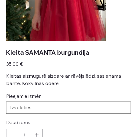
Kleita SAMANTA burgundija
Cena
35,00 €
Kleitas aizmugurē aizdare ar rāvējslēdzi, sasienama
bante. Kokvilnas odere.
Pieejamie izmēri
Daudzums