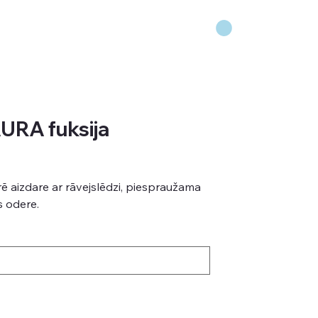
AURA fuksija
ē aizdare ar rāvejslēdzi, piespraužama
s odere.