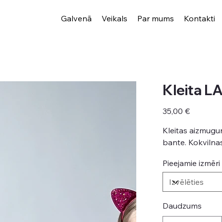
Galvenā
Veikals
Par mums
Kontakti
Kleita L
Cena
35,00 €
Kleitas aizmugur
bante. Kokvilna
Pieejamie izmēri
Daudzums