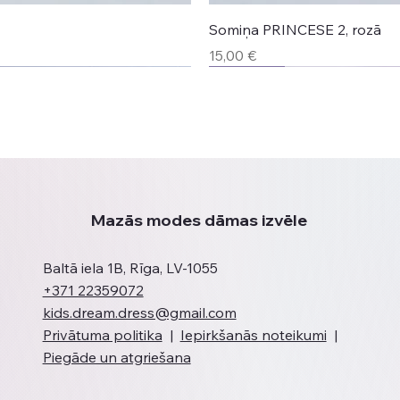
Somiņa PRINCESE 2, rozā
Cena
15,00 €
Jaunums
Jaunums
Jaunums
Jaunums
Mazās modes dāmas izvēle
Baltā iela 1B, Rīga, LV-1055
+371 22359072
kids.dream.dress@gmail.com
Privātuma politika
|
Iepirkšanās noteikumi
|
Piegāde un atgriešana